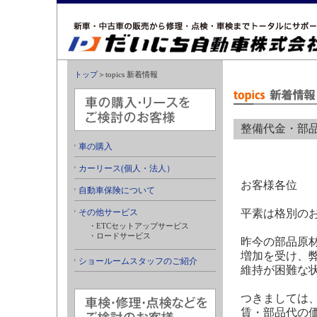
トップ
＞topics 新着情報
整備代金・部品
車の購入
カーリース(個人・法人）
お客様各位
自動車保険について
その他サービス
平素は格別の
・ETCセットアップサービス
・ロードサービス
昨今の部品原
増加を受け、
ショールームスタッフのご紹介
維持が困難な
つきましては、
賃・部品代の