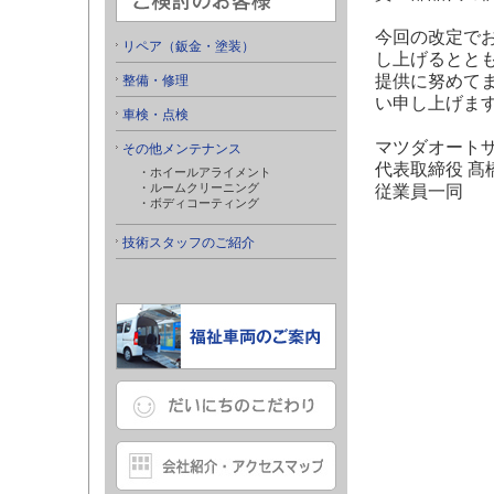
今回の改定で
リペア（鈑金・塗装）
し上げるとと
提供に努めて
整備・修理
い申し上げま
車検・点検
マツダオート
その他メンテナンス
代表取締役 髙
・ホイールアライメント
・ルームクリーニング
従業員一同
・ボディコーティング
技術スタッフのご紹介